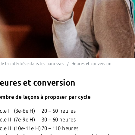
de la catéchèse dans les paroisses
Heures et conversion
eures et conversion
mbre de leçons à proposer par cycle
cle I
(3e-6e H)
20 – 50 heures
cle II
(7e-9e H)
30 – 60 heures
cle III
(10e-11e H)
70 – 110 heures